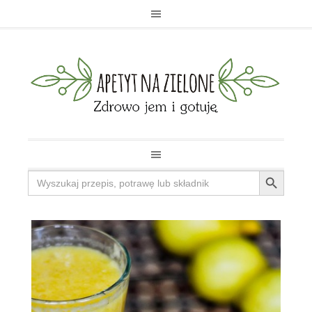
Search Button
Search
for: