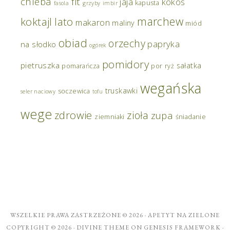
chleba
fit
jaja
kokos
kapusta
fasola
grzyby
imbir
marchew
koktajl
lato
makaron
maliny
miód
obiad
orzechy
papryka
na słodko
ogórek
pomidory
pietruszka
sałatka
pomarańcza
por
ryż
wegańska
truskawki
soczewica
seler naciowy
tofu
wege
zdrowie
zioła
zupa
ziemniaki
śniadanie
WSZELKIE PRAWA ZASTRZEŻONE © 2026 ·
APETYT NA ZIELONE
COPYRIGHT © 2026 ·
DIVINE THEME
ON
GENESIS FRAMEWORK
·