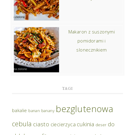
Makaron z suszonymi
pomidorami i
slonecznikiem
TAGI
bezglutenowa
bakalie
banan
banany
cebula
ciasto
do
cukinia
ciecierzyca
deser