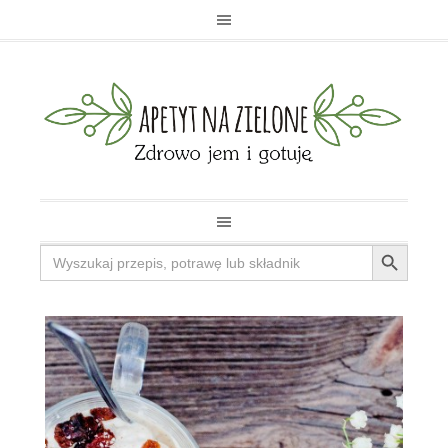
Search Button
Search
for: