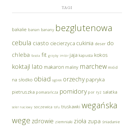
TAGI
bezglutenowa
bakalie
banan
banany
cebula
ciasto
do
cukinia
ciecierzyca
deser
chleba
fit
jaja
kokos
kapusta
fasola
grzyby
imbir
marchew
koktajl
lato
makaron
maliny
miód
obiad
orzechy
papryka
na słodko
ogórek
pomidory
pietruszka
sałatka
pomarańcza
por
ryż
wegańska
truskawki
soczewica
seler naciowy
tofu
wege
zdrowie
zioła
zupa
ziemniaki
śniadanie