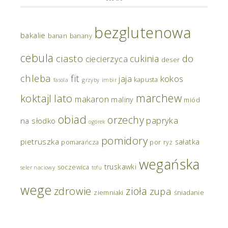
bezglutenowa
bakalie
banan
banany
cebula
ciasto
do
cukinia
ciecierzyca
deser
chleba
fit
jaja
kokos
kapusta
fasola
grzyby
imbir
marchew
koktajl
lato
makaron
maliny
miód
obiad
orzechy
papryka
na słodko
ogórek
pomidory
pietruszka
sałatka
pomarańcza
por
ryż
wegańska
truskawki
soczewica
seler naciowy
tofu
wege
zdrowie
zioła
zupa
ziemniaki
śniadanie