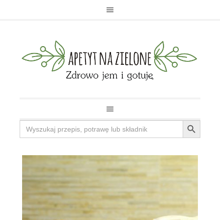
Search Button
Search
for: