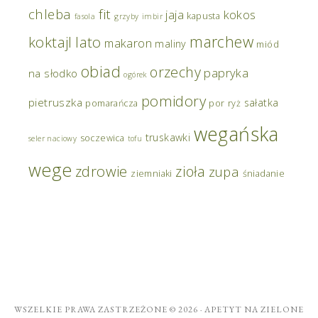
chleba
fit
jaja
kokos
kapusta
fasola
grzyby
imbir
marchew
koktajl
lato
makaron
maliny
miód
obiad
orzechy
papryka
na słodko
ogórek
pomidory
pietruszka
sałatka
pomarańcza
por
ryż
wegańska
truskawki
soczewica
seler naciowy
tofu
wege
zdrowie
zioła
zupa
ziemniaki
śniadanie
WSZELKIE PRAWA ZASTRZEŻONE © 2026 ·
APETYT NA ZIELONE