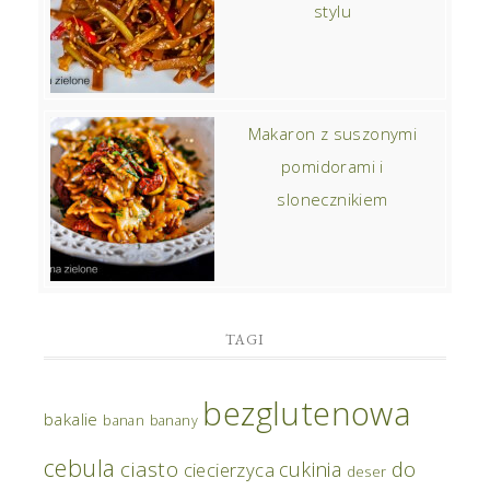
stylu
Makaron z suszonymi
pomidorami i
slonecznikiem
TAGI
bezglutenowa
bakalie
banan
banany
cebula
ciasto
do
cukinia
ciecierzyca
deser