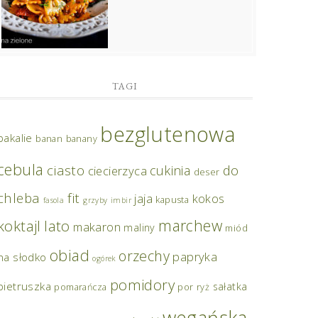
TAGI
bezglutenowa
bakalie
banan
banany
cebula
ciasto
do
cukinia
ciecierzyca
deser
chleba
fit
jaja
kokos
kapusta
fasola
grzyby
imbir
marchew
koktajl
lato
makaron
maliny
miód
obiad
orzechy
papryka
na słodko
ogórek
pomidory
pietruszka
sałatka
pomarańcza
por
ryż
wegańska