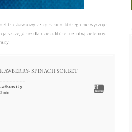
bet truskawkowy z szpinakiem którego nie wyczuje
 szczególnie dla dzieci, które nie lubią zieleniny.
nuty.
RAWBERRY- SPINACH SORBET
całkowity
Drukuj
3 min