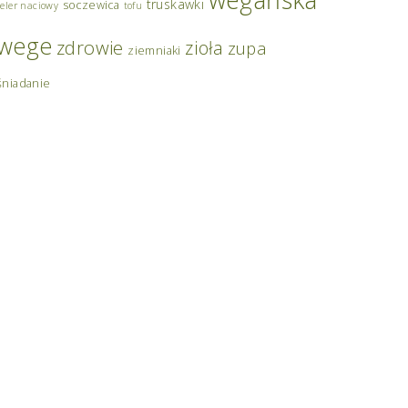
truskawki
soczewica
seler naciowy
tofu
wege
zdrowie
zioła
zupa
ziemniaki
śniadanie