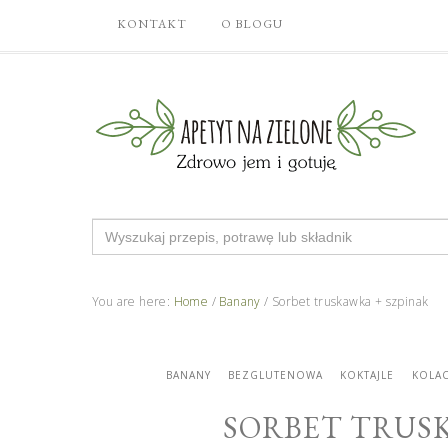
KONTAKT
O BLOGU
Search
for:
You are here:
Home
/
Banany
/
Sorbet truskawka + szpinak
BANANY
BEZGLUTENOWA
KOKTAJLE
KOLAC
SORBET TRUS