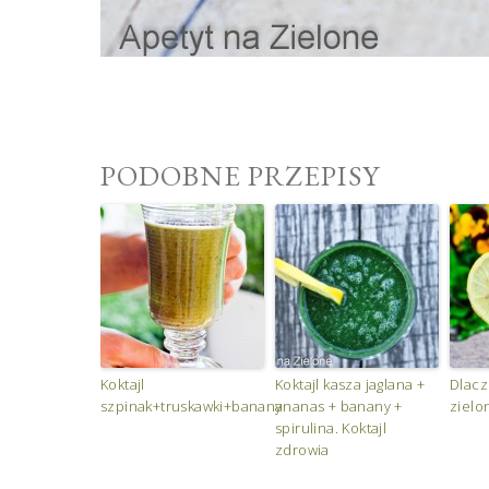
PODOBNE PRZEPISY
Koktajl
Koktajl kasza jaglana +
Dlacz
szpinak+truskawki+banany
ananas + banany +
zielo
spirulina. Koktajl
zdrowia