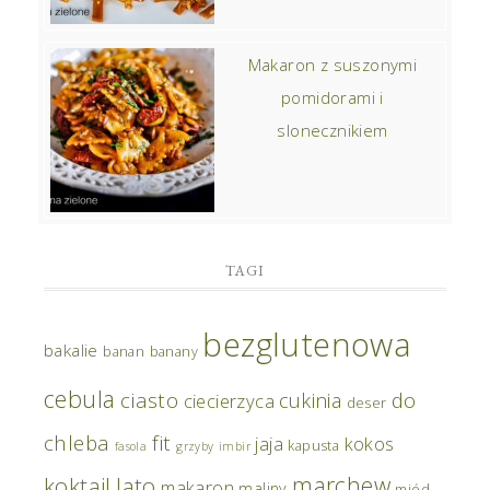
Makaron z suszonymi
pomidorami i
slonecznikiem
TAGI
bezglutenowa
bakalie
banan
banany
cebula
ciasto
do
cukinia
ciecierzyca
deser
chleba
fit
jaja
kokos
kapusta
fasola
grzyby
imbir
marchew
koktajl
lato
makaron
maliny
miód