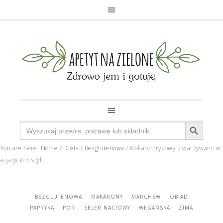
Search Button
Search
for:
You are here:
Home
/
Dieta
/
Bezglutenowa
/
Makaron ryżowy z warzywami w
azjatyckim stylu
BEZGLUTENOWA
MAKARONY
MARCHEW
OBIAD
PAPRYKA
POR
SELER NACIOWY
WEGAŃSKA
ZIMA