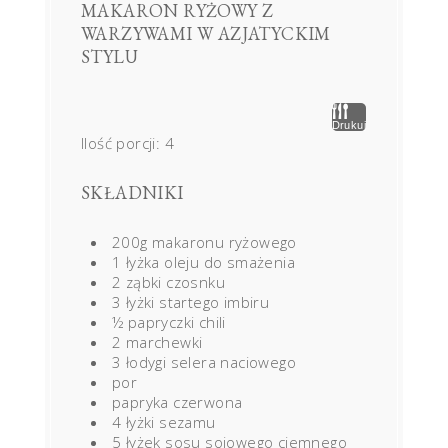
MAKARON RYŻOWY Z
WARZYWAMI W AZJATYCKIM
STYLU
Drukuj
Ilość porcji:
4
SKŁADNIKI
200g makaronu ryżowego
1 łyżka oleju do smażenia
2 ząbki czosnku
3 łyżki startego imbiru
½ papryczki chili
2 marchewki
3 łodygi selera naciowego
por
papryka czerwona
4 łyżki sezamu
5 łyżek sosu sojowego ciemnego