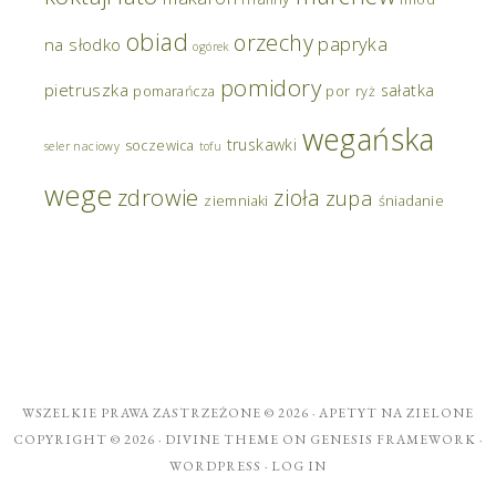
obiad
orzechy
papryka
na słodko
ogórek
pomidory
pietruszka
sałatka
pomarańcza
por
ryż
wegańska
truskawki
soczewica
seler naciowy
tofu
wege
zdrowie
zioła
zupa
ziemniaki
śniadanie
WSZELKIE PRAWA ZASTRZEŻONE © 2026 ·
APETYT NA ZIELONE
COPYRIGHT © 2026 ·
DIVINE THEME
ON
GENESIS FRAMEWORK
·
WORDPRESS
·
LOG IN