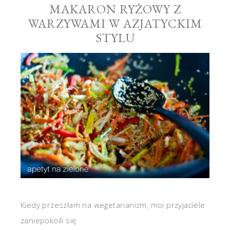
MAKARON RYŻOWY Z
WARZYWAMI W AZJATYCKIM
STYLU
Kiedy przeszłam na wegetarianizm, moi przyjaciele
zaniepokoili się.