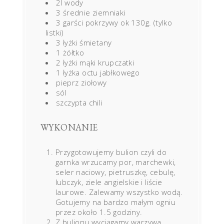
2l wody
3 średnie ziemniaki
3 garści pokrzywy ok 130g. (tylko
listki)
3 łyżki śmietany
1 żółtko
2 łyżki mąki krupczatki
1 łyżka octu jabłkowego
pieprz ziołowy
sól
szczypta chili
WYKONANIE
Przygotowujemy bulion czyli do
garnka wrzucamy por, marchewki,
seler naciowy, pietruszkę, cebulę,
lubczyk, ziele angielskie i liście
laurowe. Zalewamy wszystko wodą.
Gotujemy na bardzo małym ogniu
przez około 1.5 godziny.
Z bulionu wyciągamy warzywa,