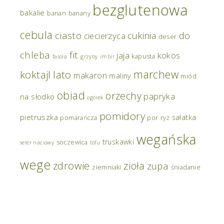
bezglutenowa
bakalie
banan
banany
cebula
ciasto
do
cukinia
ciecierzyca
deser
chleba
fit
jaja
kokos
kapusta
fasola
grzyby
imbir
marchew
koktajl
lato
makaron
maliny
miód
obiad
orzechy
papryka
na słodko
ogórek
pomidory
pietruszka
sałatka
pomarańcza
por
ryż
wegańska
truskawki
soczewica
seler naciowy
tofu
wege
zdrowie
zioła
zupa
ziemniaki
śniadanie