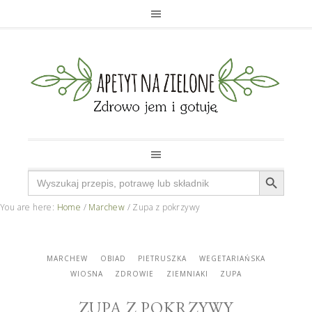
Search Button
Search
for:
You are here:
Home
/
Marchew
/
Zupa z pokrzywy
MARCHEW
OBIAD
PIETRUSZKA
WEGETARIAŃSKA
WIOSNA
ZDROWIE
ZIEMNIAKI
ZUPA
ZUPA Z POKRZYWY