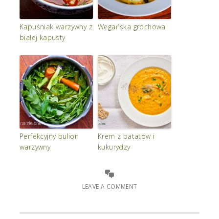
Kapuśniak warzywny z
Wegańska grochowa
białej kapusty
Perfekcyjny bulion
Krem z batatów i
warzywny
kukurydzy
LEAVE A COMMENT