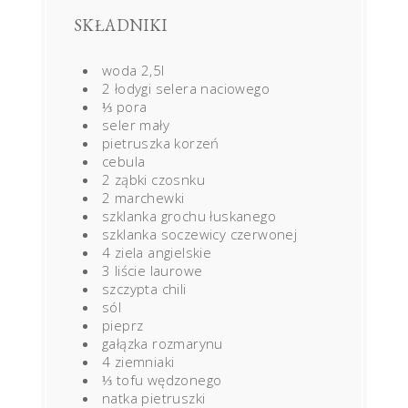
SKŁADNIKI
woda 2,5l
2 łodygi selera naciowego
⅓ pora
seler mały
pietruszka korzeń
cebula
2 ząbki czosnku
2 marchewki
szklanka grochu łuskanego
szklanka soczewicy czerwonej
4 ziela angielskie
3 liście laurowe
szczypta chili
sól
pieprz
gałązka rozmarynu
4 ziemniaki
⅓ tofu wędzonego
natka pietruszki