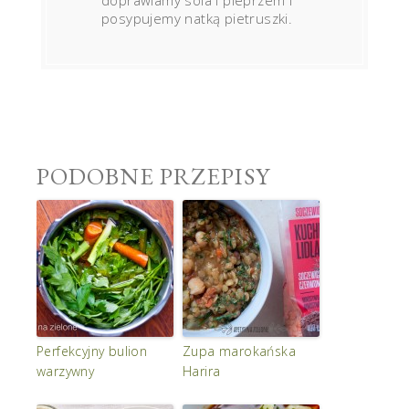
doprawiamy sola i pieprzem i
posypujemy natką pietruszki.
PODOBNE PRZEPISY
Perfekcyjny bulion
Zupa marokańska
warzywny
Harira