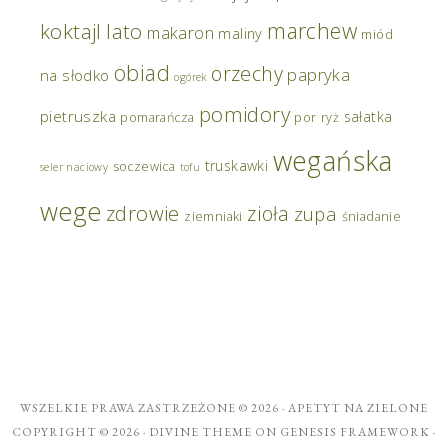
marchew
koktajl
lato
makaron
maliny
miód
obiad
orzechy
papryka
na słodko
ogórek
pomidory
pietruszka
sałatka
pomarańcza
por
ryż
wegańska
truskawki
soczewica
seler naciowy
tofu
wege
zdrowie
zioła
zupa
ziemniaki
śniadanie
WSZELKIE PRAWA ZASTRZEŻONE © 2026 ·
APETYT NA ZIELONE
COPYRIGHT © 2026 ·
DIVINE THEME
ON
GENESIS FRAMEWORK
·