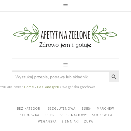
Search Button
Search
for:
You are here:
Home
/
Bez kategorii
/
Wegańska grochowa
BEZ KATEGORII
BEZGLUTENOWA
JESIEŃ
MARCHEW
PIETRUSZKA
SELER
SELER NACIOWY
SOCZEWICA
WEGAŃSKA
ZIEMNIAKI
ZUPA