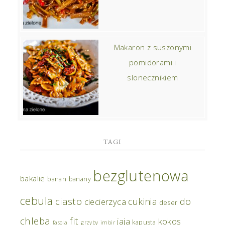
Makaron z suszonymi
pomidorami i
slonecznikiem
TAGI
bezglutenowa
bakalie
banan
banany
cebula
ciasto
do
cukinia
ciecierzyca
deser
chleba
fit
jaja
kokos
kapusta
fasola
grzyby
imbir