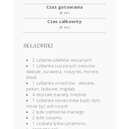
Czas gotowania
30 min
Czas całkowity
45 min
SKŁADNIKI
2 szklanki płatków owsianych
1 szklanka suszonych owoców:
daktyle, żurawina, rodzynki, morele,
śliwki
1 szklanka orzechów : włoskie,
pekan, laskowe, migdały
4 dojrzałe banany średnie
1 szklanka słonecznika bądź dyni,
może być pół na pół
2 łyżki siemienia lnianego
2 łyżki sezamu
1 czubata łyżka cynamonu
szczypta soli