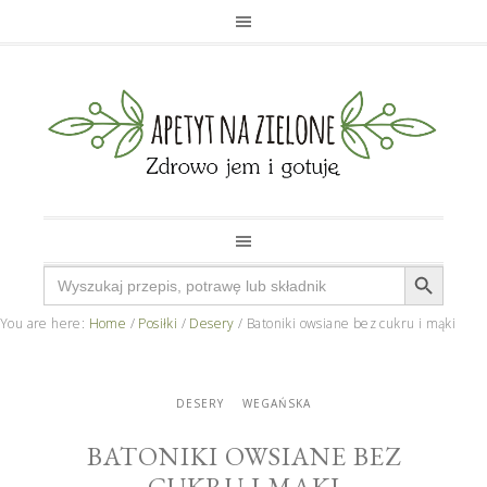
Search Button
Search
for:
You are here:
Home
/
Posiłki
/
Desery
/
Batoniki owsiane bez cukru i mąki
DESERY
WEGAŃSKA
BATONIKI OWSIANE BEZ
CUKRU I MĄKI