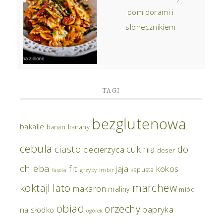
pomidorami i
slonecznikiem
TAGI
bezglutenowa
bakalie
banan
banany
cebula
ciasto
do
cukinia
ciecierzyca
deser
chleba
fit
jaja
kokos
kapusta
fasola
grzyby
imbir
marchew
koktajl
lato
makaron
maliny
miód
obiad
orzechy
papryka
na słodko
ogórek