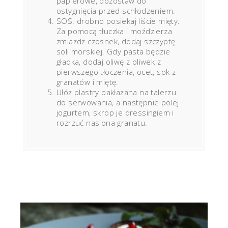
papierowe, pozostaw do
ostygnięcia przed schłodzeniem.
SOS: drobno posiekaj liście mięty.
Za pomocą tłuczka i moździerza
zmiażdż czosnek, dodaj szczyptę
soli morskiej. Gdy pasta będzie
gładka, dodaj oliwę z oliwek z
pierwszego tłoczenia, ocet, sok z
granatów i miętę.
Ułóż plastry bakłażana na talerzu
do serwowania, a następnie polej
jogurtem, skrop je dressingiem i
rozrzuć nasiona granatu.