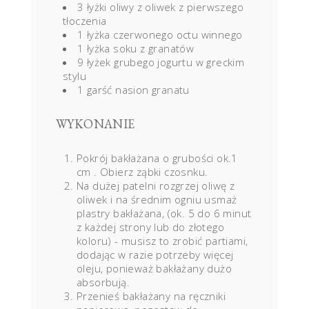
3 łyżki oliwy z oliwek z pierwszego
tłoczenia
1 łyżka czerwonego octu winnego
1 łyżka soku z granatów
9 łyżek grubego jogurtu w greckim
stylu
1 garść nasion granatu
WYKONANIE
Pokrój bakłażana o grubości ok.1
cm . Obierz ząbki czosnku.
Na dużej patelni rozgrzej oliwę z
oliwek i na średnim ogniu usmaż
plastry bakłażana, (ok. 5 do 6 minut
z każdej strony lub do złotego
koloru) - musisz to zrobić partiami,
dodając w razie potrzeby więcej
oleju, ponieważ bakłażany dużo
absorbują.
Przenieś bakłażany na ręczniki