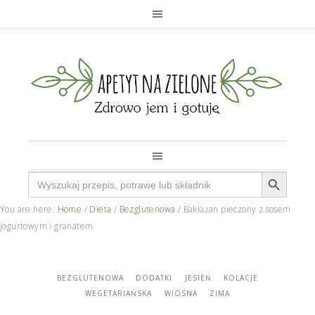
Search Button
Search
for:
You are here:
Home
/
Dieta
/
Bezglutenowa
/
Bakłażan pieczony z sosem
jogurtowym i granatem
BEZGLUTENOWA
DODATKI
JESIEŃ
KOLACJE
WEGETARIAŃSKA
WIOSNA
ZIMA