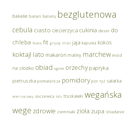
bezglutenowa
bakalie
banan
banany
cebula
ciasto
do
cukinia
ciecierzyca
deser
chleba
fit
jaja
kokos
kapusta
fasola
grzyby
imbir
marchew
koktajl
lato
makaron
maliny
miód
obiad
orzechy
papryka
na słodko
ogórek
pomidory
pietruszka
sałatka
pomarańcza
por
ryż
wegańska
truskawki
soczewica
seler naciowy
tofu
wege
zdrowie
zioła
zupa
ziemniaki
śniadanie