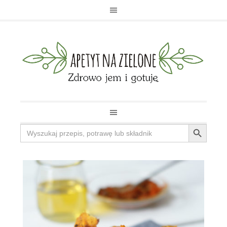
Search Button
Search
for: