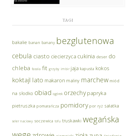
TAGI
bezglutenowa
bakalie
banan
banany
cebula
ciasto
do
cukinia
ciecierzyca
deser
chleba
fit
jaja
kokos
kapusta
fasola
grzyby
imbir
marchew
koktajl
lato
makaron
maliny
miód
obiad
orzechy
papryka
na słodko
ogórek
pomidory
pietruszka
sałatka
pomarańcza
por
ryż
wegańska
truskawki
soczewica
seler naciowy
tofu
wege
zdrowie
zioła
zupa