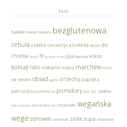
TAGI
bezglutenowa
bakalie
banan
banany
cebula
ciasto
do
cukinia
ciecierzyca
deser
chleba
fit
jaja
kokos
kapusta
fasola
grzyby
imbir
marchew
koktajl
lato
makaron
maliny
miód
obiad
orzechy
papryka
na słodko
ogórek
pomidory
pietruszka
sałatka
pomarańcza
por
ryż
wegańska
truskawki
soczewica
seler naciowy
tofu
wege
zdrowie
zioła
zupa
ziemniaki
śniadanie