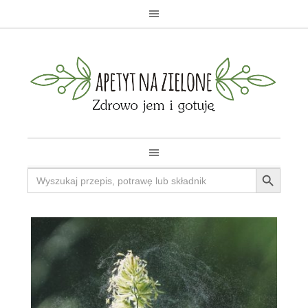
Search Button
Search
for: