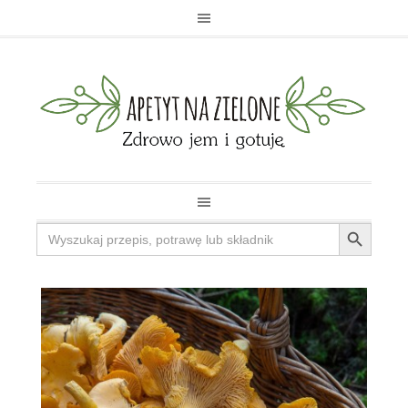
Search Button
Search
for: