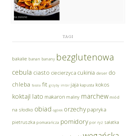
TAGI
bezglutenowa
bakalie
banan
banany
cebula
ciasto
do
cukinia
ciecierzyca
deser
chleba
fit
jaja
kokos
kapusta
fasola
grzyby
imbir
marchew
koktajl
lato
makaron
maliny
miód
obiad
orzechy
papryka
na słodko
ogórek
pomidory
pietruszka
sałatka
pomarańcza
por
ryż
wegańska