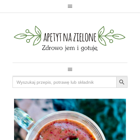
Search Button
Search
for: