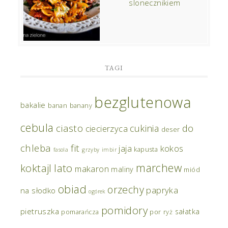
slonecznikiem
TAGI
bezglutenowa
bakalie
banan
banany
cebula
ciasto
do
cukinia
ciecierzyca
deser
chleba
fit
jaja
kokos
kapusta
fasola
grzyby
imbir
marchew
koktajl
lato
makaron
maliny
miód
obiad
orzechy
papryka
na słodko
ogórek
pomidory
pietruszka
sałatka
pomarańcza
por
ryż