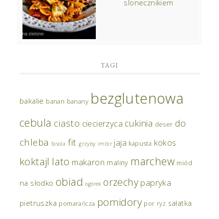
slonecznikiem
TAGI
bezglutenowa
bakalie
banan
banany
cebula
ciasto
do
cukinia
ciecierzyca
deser
chleba
fit
jaja
kokos
kapusta
fasola
grzyby
imbir
marchew
koktajl
lato
makaron
maliny
miód
obiad
orzechy
papryka
na słodko
ogórek
pomidory
pietruszka
sałatka
pomarańcza
por
ryż