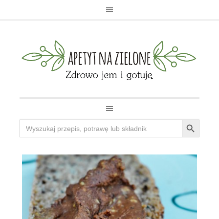
Search Button
Search
for: