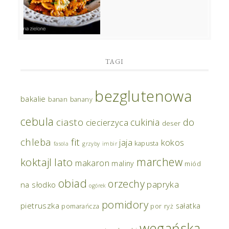
TAGI
bezglutenowa
bakalie
banan
banany
cebula
ciasto
do
cukinia
ciecierzyca
deser
chleba
fit
jaja
kokos
kapusta
fasola
grzyby
imbir
marchew
koktajl
lato
makaron
maliny
miód
obiad
orzechy
papryka
na słodko
ogórek
pomidory
pietruszka
sałatka
pomarańcza
por
ryż
wegańska