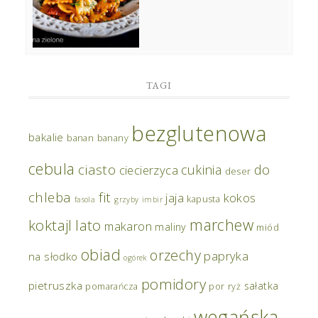
TAGI
bezglutenowa
bakalie
banan
banany
cebula
ciasto
do
cukinia
ciecierzyca
deser
chleba
fit
jaja
kokos
kapusta
fasola
grzyby
imbir
marchew
koktajl
lato
makaron
maliny
miód
obiad
orzechy
papryka
na słodko
ogórek
pomidory
pietruszka
sałatka
pomarańcza
por
ryż
wegańska