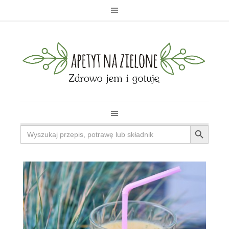
Search Button
Search
for: